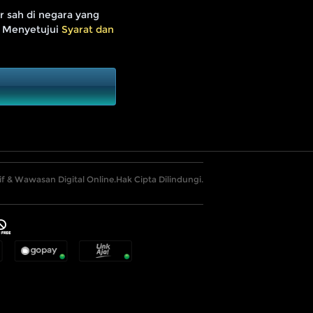
 sah di negara yang
n Menyetujui
Syarat dan
if & Wawasan Digital Online.Hak Cipta Dilindungi.