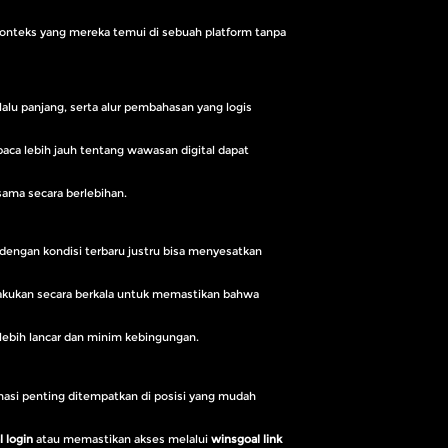
konteks yang mereka temui di sebuah platform tanpa
alu panjang, serta alur pembahasan yang logis
aca lebih jauh tentang wawasan digital dapat
sama secara berlebihan.
 dengan kondisi terbaru justru bisa menyesatkan
dilakukan secara berkala untuk memastikan bahwa
lebih lancar dan minim kebingungan.
rmasi penting ditempatkan di posisi yang mudah
 login
atau memastikan akses melalui
winsgoal link