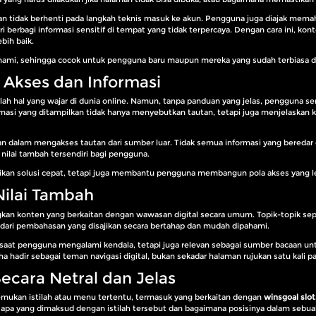
san tidak berhenti pada langkah teknis masuk ke akun. Pengguna juga diajak mem
berbagi informasi sensitif di tempat yang tidak terpercaya. Dengan cara ini, kon
bih baik.
hami, sehingga cocok untuk pengguna baru maupun mereka yang sudah terbiasa de
Akses dan Informasi
h hal yang wajar di dunia online. Namun, tanpa panduan yang jelas, pengguna seri
rmasi yang ditampilkan tidak hanya menyebutkan tautan, tetapi juga menjelask
 dalam mengakses tautan dari sumber luar. Tidak semua informasi yang beredar d
nilai tambah tersendiri bagi pengguna.
ikan solusi cepat, tetapi juga membantu pengguna membangun pola akses yang le
Nilai Tambah
an konten yang berkaitan dengan wawasan digital secara umum. Topik-topik sep
dari pembahasan yang disajikan secara bertahap dan mudah dipahami.
 saat pengguna mengalami kendala, tetapi juga relevan sebagai sumber bacaan u
ha hadir sebagai teman navigasi digital, bukan sekadar halaman rujukan satu kali pa
cara Netral dan Jelas
ukan istilah atau menu tertentu, termasuk yang berkaitan dengan
winsgoal slot
an apa yang dimaksud dengan istilah tersebut dan bagaimana posisinya dalam seb