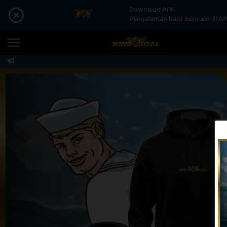
Beranda
Download APK
Pengalaman baru bermain di A
Sports
BARU
PROMO
Live Casino
BARU
Winsgoal: Tentang Portal Inf
IDNPoker
BARU
Slots
PROMO
IDNLIVE
BARU
Stream N Spin
Arcade
PROMO
Table Games
Lottery
BARU
PROMO
IDNRaffle