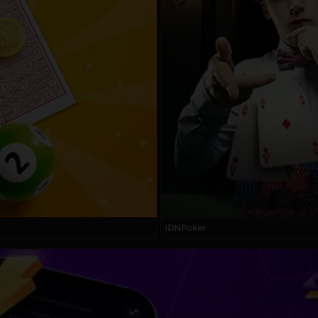
IDNPoker