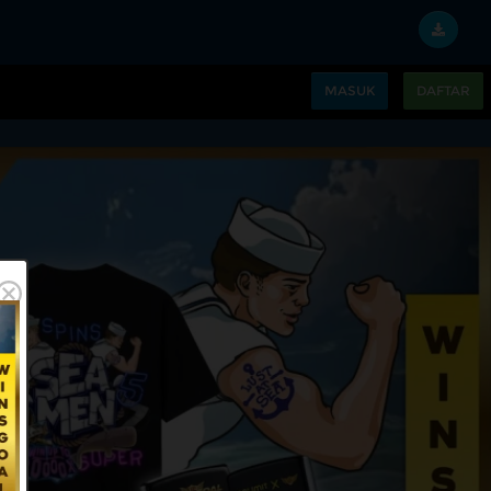
MASUK
DAFTAR
san Digital Online — Situs Ga