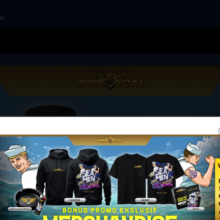
PK
ormasi Link Alternatif & Wawa