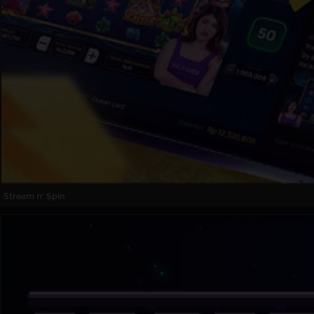
Stream n' Spin