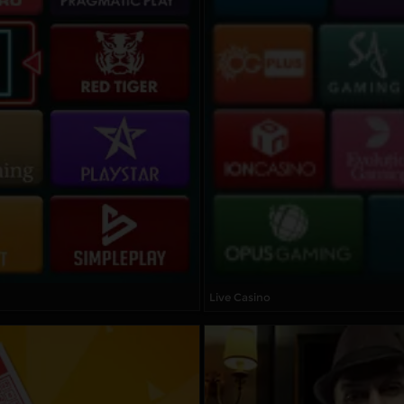
Live Casino