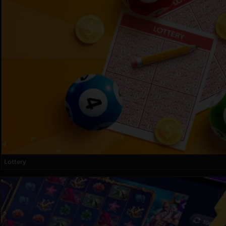
Lottery